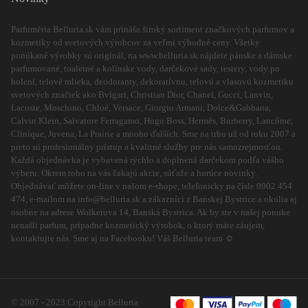
Parfuméria Belluria.sk vám prináša široký sortiment značkových parfumov a
kozmetiky od svetových výrobcov za veľmi výhodné ceny. Všetky
ponúkané výrobky sú originál, na www.belluria.sk nájdete pánske a dámske
parfumované, toaletné a kolínske vody, darčekové sady, testery, vody po
holení, telové mlieka, deodoranty, dekoratívnu, telovú a vlasovú kozmetiku
svetových značiek ako Bvlgari, Christian Dior, Chanel, Gucci, Lanvin,
Lacoste, Moschino, Chloé, Versace, Giorgio Armani, Dolce&Gabbana,
Calvin Klein, Salvatore Ferragamo, Hugo Boss, Hermés, Burberry, Lancôme,
Clinique, Juvena, La Prairie a mnoho ďalších. Sme na trhu už od roku 2007 a
preto sú profesionálny prístup a kvalitné služby pre nás samozrejmosťou.
Každá objednávka je vybavená rýchlo a doplnená darčekom podľa vášho
výberu. Okrem toho na vás čakajú akcie, súťaže a horúce novinky.
Objednávať môžete on-line v našom e-shope, telefonicky na čísle 0902 454
474, e-mailom na info@belluria.sk a zákazníci z Banskej Bystrice a okolia aj
osobne na adrese Wolkerova 14, Banská Bystrica. Ak by ste v našej ponuke
nenašli parfum, prípadne kozmetický výrobok, o ktorý máte záujem,
kontaktujte nás. Sme aj na Facebooku! Váš Belluria team ☺
© 2007 - 2023 Copyright Belluria