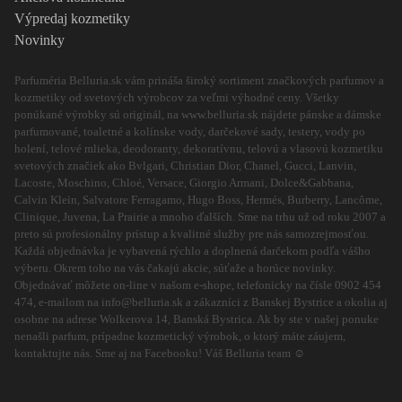
Výpredaj kozmetiky
Novinky
Parfuméria Belluria.sk vám prináša široký sortiment značkových parfumov a
kozmetiky od svetových výrobcov za veľmi výhodné ceny. Všetky
ponúkané výrobky sú originál, na www.belluria.sk nájdete pánske a dámske
parfumované, toaletné a kolínske vody, darčekové sady, testery, vody po
holení, telové mlieka, deodoranty, dekoratívnu, telovú a vlasovú kozmetiku
svetových značiek ako Bvlgari, Christian Dior, Chanel, Gucci, Lanvin,
Lacoste, Moschino, Chloé, Versace, Giorgio Armani, Dolce&Gabbana,
Calvin Klein, Salvatore Ferragamo, Hugo Boss, Hermés, Burberry, Lancôme,
Clinique, Juvena, La Prairie a mnoho ďalších. Sme na trhu už od roku 2007 a
preto sú profesionálny prístup a kvalitné služby pre nás samozrejmosťou.
Každá objednávka je vybavená rýchlo a doplnená darčekom podľa vášho
výberu. Okrem toho na vás čakajú akcie, súťaže a horúce novinky.
Objednávať môžete on-line v našom e-shope, telefonicky na čísle 0902 454
474, e-mailom na info@belluria.sk a zákazníci z Banskej Bystrice a okolia aj
osobne na adrese Wolkerova 14, Banská Bystrica. Ak by ste v našej ponuke
nenašli parfum, prípadne kozmetický výrobok, o ktorý máte záujem,
kontaktujte nás. Sme aj na Facebooku! Váš Belluria team ☺