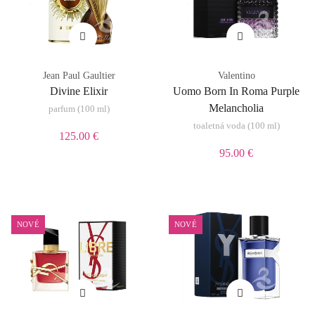
Jean Paul Gaultier
Valentino
Divine Elixir
Uomo Born In Roma Purple
Melancholia
parfum (100 ml)
toaletná voda (100 ml)
125.00 €
95.00 €
NOVÉ
NOVÉ