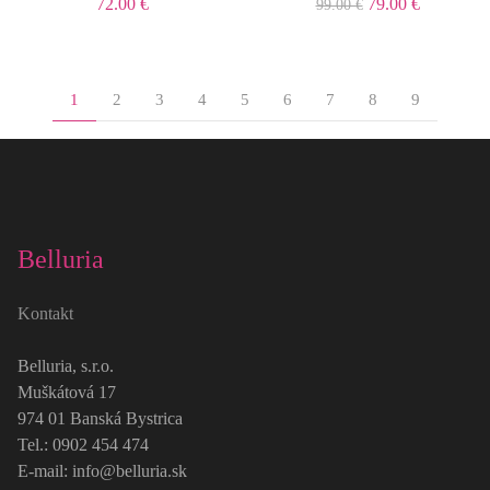
72.00 €
79.00 €
99.00 €
1
2
3
4
5
6
7
8
9
Belluria
Kontakt
Belluria, s.r.o.
Muškátová 17
974 01 Banská Bystrica
Tel.: 0902 454 474
E-mail: info@belluria.sk