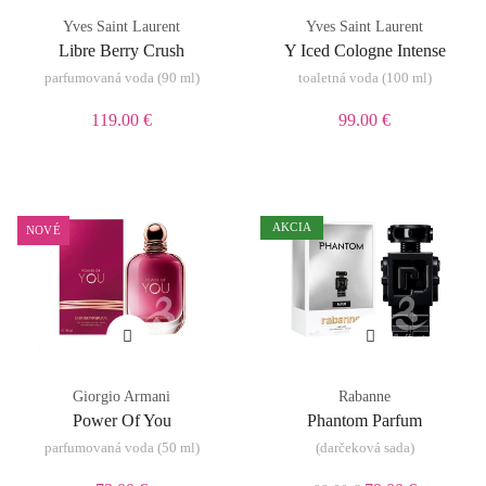
Yves Saint Laurent
Yves Saint Laurent
Libre Berry Crush
Y Iced Cologne Intense
parfumovaná voda (90 ml)
toaletná voda (100 ml)
119.00 €
99.00 €
AKCIA
NOVÉ
Giorgio Armani
Rabanne
Power Of You
Phantom Parfum
parfumovaná voda (50 ml)
(darčeková sada)