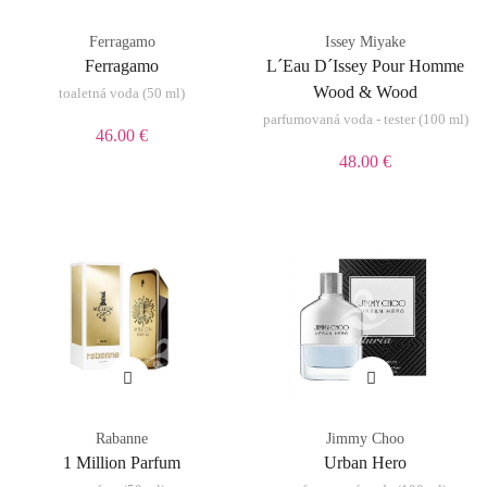
Ferragamo
Issey Miyake
Ferragamo
L´Eau D´Issey Pour Homme
Wood & Wood
toaletná voda (50 ml)
parfumovaná voda - tester (100 ml)
46.00 €
48.00 €
Rabanne
Jimmy Choo
1 Million Parfum
Urban Hero