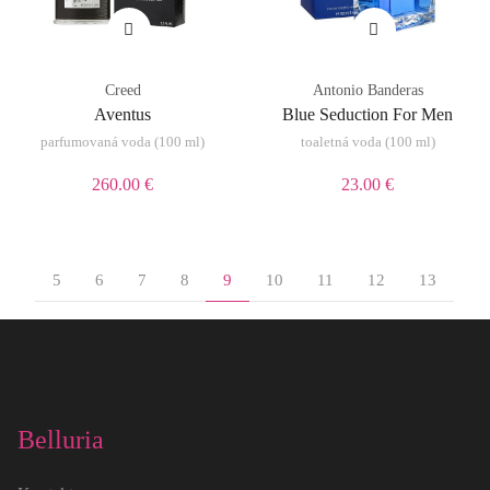
Creed
Antonio Banderas
Aventus
Blue Seduction For Men
parfumovaná voda (100 ml)
toaletná voda (100 ml)
260.00 €
23.00 €
5
6
7
8
9
10
11
12
13
Belluria