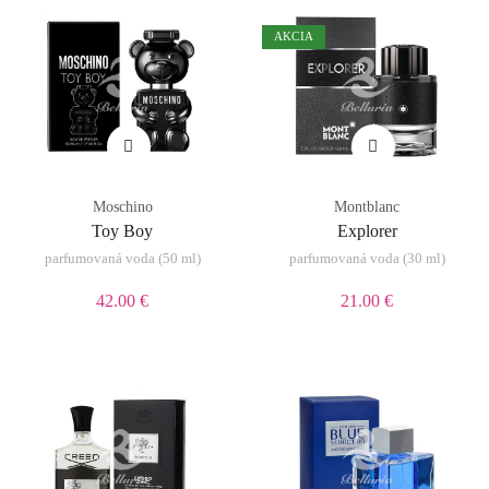
AKCIA
Moschino
Montblanc
Toy Boy
Explorer
parfumovaná voda (50 ml)
parfumovaná voda (30 ml)
42.00 €
21.00 €