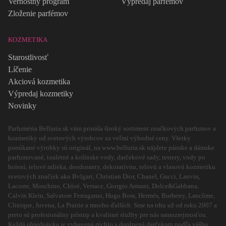
Vernostný program
Výpredaj parfémov
Zloženie parfémov
KOZMETIKA
Starostlivosť
Líčenie
Akciová kozmetika
Výpredaj kozmetiky
Novinky
Parfuméria Belluria.sk vám prináša široký sortiment značkových parfumov a
kozmetiky od svetových výrobcov za veľmi výhodné ceny. Všetky
ponúkané výrobky sú originál, na www.belluria.sk nájdete pánske a dámske
parfumované, toaletné a kolínske vody, darčekové sady, testery, vody po
holení, telové mlieka, deodoranty, dekoratívnu, telovú a vlasovú kozmetiku
svetových značiek ako Bvlgari, Christian Dior, Chanel, Gucci, Lanvin,
Lacoste, Moschino, Chloé, Versace, Giorgio Armani, Dolce&Gabbana,
Calvin Klein, Salvatore Ferragamo, Hugo Boss, Hermés, Burberry, Lancôme,
Clinique, Juvena, La Prairie a mnoho ďalších. Sme na trhu už od roku 2007 a
preto sú profesionálny prístup a kvalitné služby pre nás samozrejmosťou.
Každá objednávka je vybavená rýchlo a doplnená darčekom podľa vášho