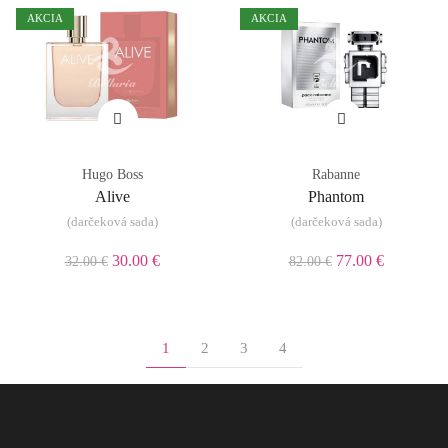
AKCIA
AKCIA
Hugo Boss
Rabanne
Alive
Phantom
(darčeková sada)
(darčeková sada)
30.00 €
77.00 €
32.00 €
82.00 €
1
2
3
4