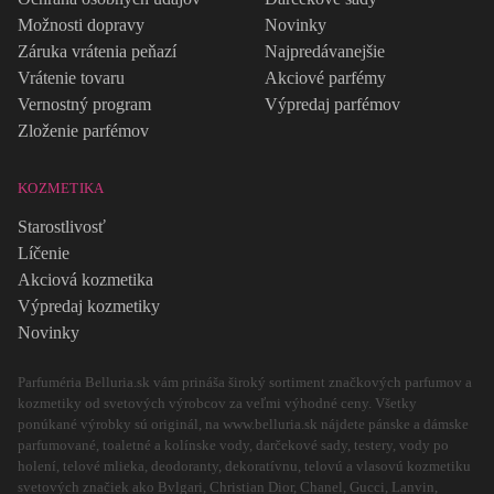
Možnosti dopravy
Novinky
Záruka vrátenia peňazí
Najpredávanejšie
Vrátenie tovaru
Akciové parfémy
Vernostný program
Výpredaj parfémov
Zloženie parfémov
KOZMETIKA
Starostlivosť
Líčenie
Akciová kozmetika
Výpredaj kozmetiky
Novinky
Parfuméria Belluria.sk vám prináša široký sortiment značkových parfumov a
kozmetiky od svetových výrobcov za veľmi výhodné ceny. Všetky
ponúkané výrobky sú originál, na www.belluria.sk nájdete pánske a dámske
parfumované, toaletné a kolínske vody, darčekové sady, testery, vody po
holení, telové mlieka, deodoranty, dekoratívnu, telovú a vlasovú kozmetiku
svetových značiek ako Bvlgari, Christian Dior, Chanel, Gucci, Lanvin,