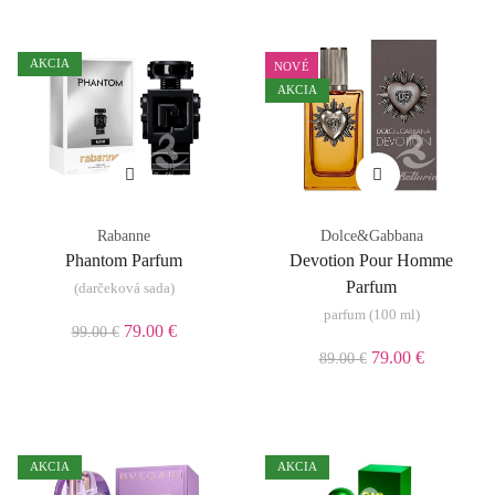
AKCIA
NOVÉ
AKCIA
Rabanne
Dolce&Gabbana
Phantom Parfum
Devotion Pour Homme
Parfum
(darčeková sada)
parfum (100 ml)
79.00 €
99.00 €
79.00 €
89.00 €
AKCIA
AKCIA